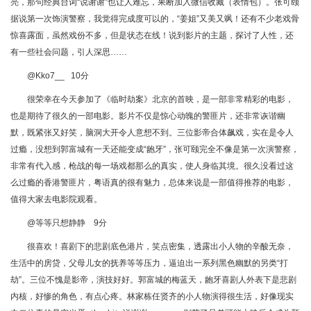
亮，那句经典台词“说谢谢”也让人难忘，果断加入微信收藏（表情包）。张可颐
据说第一次饰演警察，我觉得完成度可以的，“姜姐”又美又飒！还有不少老戏骨
惊喜露面，虽然戏份不多，但是状态在线！说到影片的主题，探讨了人性，还
有一些社会问题，引人深思……
@Kko7__ 10分
很荣幸在今天参加了《临时劫案》北京的首映，是一部非常精彩的电影，
也是期待了很久的一部电影。影片不仅是惊心动魄的警匪片，还非常诙谐幽
默，既紧张又好笑，脑洞大开令人意想不到。三位影帝合体飙戏，实在是令人
过瘾，没想到郭富城有一天还能变成“龅牙”，张可颐完全不像是第一次演警察，
非常有代入感，枪战的每一场戏都那么的真实，使人身临其境。很久没看过这
么过瘾的香港警匪片，粤语真的很有魅力，总体来说是一部值得推荐的电影，
值得大家去电影院观看。
@等等只想静静 9分
很喜欢！喜剧下的悲剧底色港片，笑点密集，透露出小人物的辛酸无奈，
生活中的房贷，父母儿女的抚养等等压力，逼迫出一系列黑色幽默的另类“打
劫”。三位不愧是影帝，演技好好。郭富城的梅蓝天，龅牙喜剧人外表下是悲剧
内核，好惨的角色，有点心疼。林家栋任贤齐的小人物演得很生活，好像现实