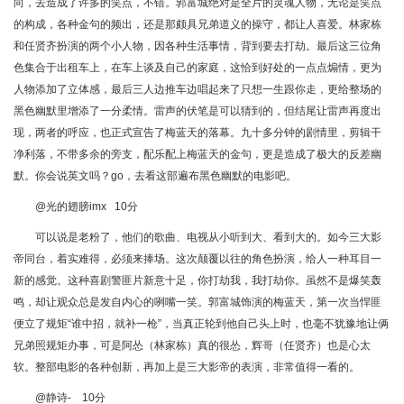
向，去造成了许多的笑点，不错。郭富城绝对是全片的灵魂人物，无论是笑点
的构成，各种金句的频出，还是那颇具兄弟道义的操守，都让人喜爱。林家栋
和任贤齐扮演的两个小人物，因各种生活事情，背到要去打劫。最后这三位角
色集合于出租车上，在车上谈及自己的家庭，这恰到好处的一点点煽情，更为
人物添加了立体感，最后三人边推车边唱起来了只想一生跟你走，更给整场的
黑色幽默里增添了一分柔情。雷声的伏笔是可以猜到的，但结尾让雷声再度出
现，两者的呼应，也正式宣告了梅蓝天的落幕。九十多分钟的剧情里，剪辑干
净利落，不带多余的旁支，配乐配上梅蓝天的金句，更是造成了极大的反差幽
默。你会说英文吗？go，去看这部遍布黑色幽默的电影吧。
@光的翅膀imx 10分
可以说是老粉了，他们的歌曲、电视从小听到大、看到大的。如今三大影
帝同台，着实难得，必须来捧场。这次颠覆以往的角色扮演，给人一种耳目一
新的感觉。这种喜剧警匪片新意十足，你打劫我，我打劫你。虽然不是爆笑轰
鸣，却让观众总是发自内心的咧嘴一笑。郭富城饰演的梅蓝天，第一次当悍匪
便立了规矩“谁中招，就补一枪”，当真正轮到他自己头上时，也毫不犹豫地让俩
兄弟照规矩办事，可是阿怂（林家栋）真的很怂，辉哥（任贤齐）也是心太
软。整部电影的各种创新，再加上是三大影帝的表演，非常值得一看的。
@静诗- 10分