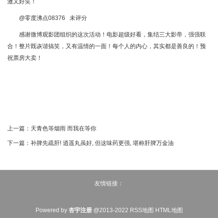
激又好笑！
@零度沸点08376 未评分
感谢微博观影团组织的这次活动！电影超级好看，集结三大影帝，强强联
合！整片既诙谐搞笑，又有温情的一面！每个人的内心，其实都是善良的！预
祝票房大卖！
上一篇：
天青色等烟雨 而我在等你
下一篇：
补脾先疏肝! 逍遥丸虽好, 但这味药更强, 堪称肝脾万金油
友情链接：
Powered by
杏宇注册
@2013-2022
RSS地图
HTML地图