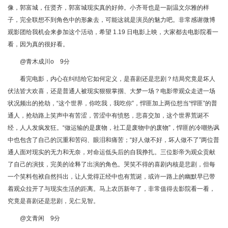
像，郭富城，任贤齐，郭富城现实真的好帅。小齐哥也是一副温文尔雅的样
子，完全联想不到角色中的形象去，可能这就是演员的魅力吧。非常感谢微博
观影团给我机会来参加这个活动，希望 1.19 日电影上映，大家都去电影院看一
看，因为真的很好看。
@青木成川o 9分
看完电影，内心在纠结给它如何定义，是喜剧还是悲剧？结局究竟是坏人
伏法皆大欢喜，还是普通人被现实狠狠掌掴、大梦一场？电影带观众走进一场
状况频出的抢劫，“这个世界，你吃我，我吃你”，悍匪加上两位想当“悍匪”的普
通人，抢劫路上笑声中有苦涩，苦涩中有愤怒，悲喜交加，这个世界荒诞不
经，人人发疯发狂。“做运输的是废物，社工是废物中的废物”，悍匪的冷嘲热讽
中也包含了自己的沉重和苦闷、眼泪和痛苦；“好人做不好，坏人做不了”两位普
通人面对现实的无力和无奈，对命运低头后的自我挣扎。三位影帝为观众贡献
了自己的演技，完美的诠释了出演的角色。哭笑不得的喜剧内核是悲剧，但每
一个笑料包袱自然抖出，让人觉得正经中也有荒诞，或许一路上的幽默早已带
着观众拉开了与现实生活的距离。马上农历新年了，非常值得去影院看一看，
究竟是喜剧还是悲剧，见仁见智。
@文青闲 9分