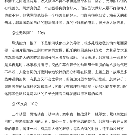
和妻子之间进退两难，收入微薄不得不承担起整个家庭，会吞了兄弟的钱但内
心很善良。阿辉真的是一个超级善良的老好人，他自己说做好人最不好做坏人
也做不好，但我觉得他就是一个很善良的好人。电影有很多细节，梅蓝天的拳
击耳，郭富城老师自己的想法龅牙等。真的很好看的电影，很推荐大家去看。
@也无风雨11 10分
导演能力：搜了一下是银河映象出来的导演，很多处玩致敬的动作场面需
要一定阅片量期待二刷的时候再发掘。配乐的氛围感特别喜欢，尤其是姜大卫
老戏骨船老大的黑吃黑那部分的三弦琴很出彩。演员表现：郭富城上一部看的
是风再起时，林家栋是潜行，突然在草台班子的劫匪组合里演的这么接地气还
不串戏，人物台词的打磨到妆造设计的用心都看在眼里。主题主旨：故事是多
线并进的架构，有悬念又不会太零碎，剪辑加分剧本禁得起推敲。总体评价：
警匪黑帮的新花样这次很黑马，档期没有很理想的情况下仍然相信笑中带泪的
这部黑色幽默鬼马风格的片子会随着口碑发酵取得不错的成绩。
@KS炎炎 10分
三个劫匪，两场劫案，劫中劫，案中案，枪战爆炸一触即发，紧张刺激的
同时，带来幽默诙谐的元素，慧心一笑，挺有意思的剧情。郭富城一改往日帅
哥的形象，龅牙一出，有黑帮大佬的狠劲，每次给钱的时候，还主动和对方