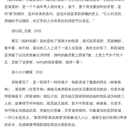
是落寞的，是一个个成年男人面对老人、孩子、妻子肩负重担时的苦楚，是
对“家”的期许，是对未来的发问。这也许就是喜剧潜藏的意义：“引人对丑的、
滑稽的予以嘲笑，对正常的人生和美好的理想予以肯定。”
@以陌_北栀 10分
看完《临时劫案》真的是给了我很大的惊喜，港式犯罪喜剧，荒诞幽默，
案中案，劫中劫，最后的三人上演了一波人在囧途，真的太好笑了。郭富城也
是突破了以往的形象出演悍匪，独特的龅牙配上西装T恤，土里土气中个性十
足，贡献了说谢谢，sorry的很多爆梗。值得一看！
@小小小狮紫 10分
首映看完了，是一部很不一样的港片，电影讲述了颓废的阿怂（林家栋
饰）、慕容辉（任贤齐饰）俩难兄难弟因各自的生活重担策划抢劫，却意外被
悍匪梅蓝天（郭富城饰）搅乱计划，因为钱又阴差阳错的临时组队成为劫匪三
人组，故事情节环环相扣，既荒诞又搞笑。影片中郭富城、林家栋、任贤齐、
张可颐全员挑战自我、突破往日形象，非常值得期待。印象最深的是郭富城，
一开口全是笑点，“素质悍匪请说谢谢”的形象深入人心，感谢主创们给我们带来
的欢乐，也感谢微博观影团给我这次观影机会。