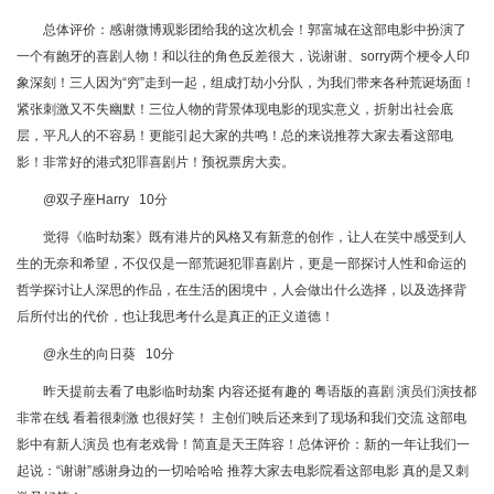
总体评价：感谢微博观影团给我的这次机会！郭富城在这部电影中扮演了
一个有龅牙的喜剧人物！和以往的角色反差很大，说谢谢、sorry两个梗令人印
象深刻！三人因为“穷”走到一起，组成打劫小分队，为我们带来各种荒诞场面！
紧张刺激又不失幽默！三位人物的背景体现电影的现实意义，折射出社会底
层，平凡人的不容易！更能引起大家的共鸣！总的来说推荐大家去看这部电
影！非常好的港式犯罪喜剧片！预祝票房大卖。
@双子座Harry 10分
觉得《临时劫案》既有港片的风格又有新意的创作，让人在笑中感受到人
生的无奈和希望，不仅仅是一部荒诞犯罪喜剧片，更是一部探讨人性和命运的
哲学探讨让人深思的作品，在生活的困境中，人会做出什么选择，以及选择背
后所付出的代价，也让我思考什么是真正的正义道德！
@永生的向日葵 10分
昨天提前去看了电影临时劫案 内容还挺有趣的 粤语版的喜剧 演员们演技都
非常在线 看着很刺激 也很好笑！ 主创们映后还来到了现场和我们交流 这部电
影中有新人演员 也有老戏骨！简直是天王阵容！总体评价：新的一年让我们一
起说：“谢谢”感谢身边的一切哈哈哈 推荐大家去电影院看这部电影 真的是又刺