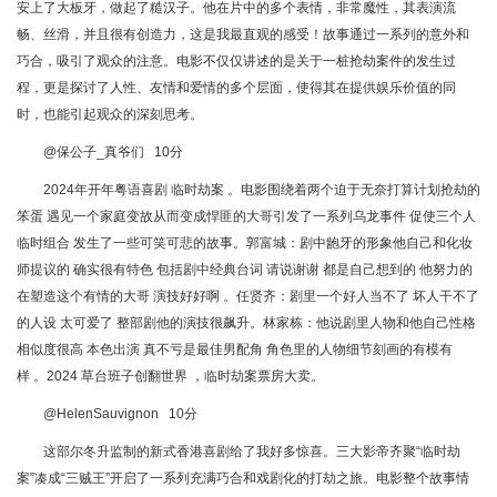
安上了大板牙，做起了糙汉子。他在片中的多个表情，非常魔性，其表演流
畅、丝滑，并且很有创造力，这是我最直观的感受！故事通过一系列的意外和
巧合，吸引了观众的注意。电影不仅仅讲述的是关于一桩抢劫案件的发生过
程，更是探讨了人性、友情和爱情的多个层面，使得其在提供娱乐价值的同
时，也能引起观众的深刻思考。
@保公子_真爷们 10分
2024年开年粤语喜剧 临时劫案 。电影围绕着两个迫于无奈打算计划抢劫的
笨蛋 遇见一个家庭变故从而变成悍匪的大哥引发了一系列乌龙事件 促使三个人
临时组合 发生了一些可笑可悲的故事。郭富城：剧中龅牙的形象他自己和化妆
师提议的 确实很有特色 包括剧中经典台词 请说谢谢 都是自己想到的 他努力的
在塑造这个有情的大哥 演技好好啊 。任贤齐：剧里一个好人当不了 坏人干不了
的人设 太可爱了 整部剧他的演技很飙升。林家栋：他说剧里人物和他自己性格
相似度很高 本色出演 真不亏是最佳男配角 角色里的人物细节刻画的有模有
样 。2024 草台班子创翻世界 ，临时劫案票房大卖。
@HelenSauvignon 10分
这部尔冬升监制的新式香港喜剧给了我好多惊喜。三大影帝齐聚“临时劫
案”凑成“三贼王”开启了一系列充满巧合和戏剧化的打劫之旅。电影整个故事情