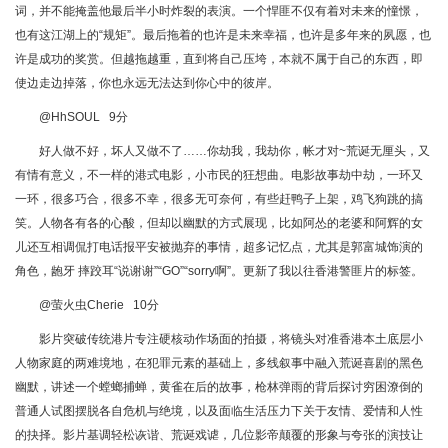
词，并不能掩盖他最后半小时炸裂的表演。一个悍匪不仅有着对未来的憧憬，
也有这江湖上的“规矩”。最后拖着的也许是未来幸福，也许是多年来的夙愿，也
许是成功的奖赏。但越拖越重，直到将自己压垮，本就不属于自己的东西，即
使边走边掉落，你也永远无法达到你心中的彼岸。
@HhSOUL 9分
好人做不好，坏人又做不了……你劫我，我劫你，帐才对~荒诞无厘头，又
有情有意义，不一样的港式电影，小市民的狂想曲。电影故事劫中劫，一环又
一环，很多巧合，很多不幸，很多无可奈何，有些赶鸭子上架，鸡飞狗跳的搞
笑。人物各有各的心酸，但却以幽默的方式展现，比如阿怂的老婆和阿辉的女
儿还互相调侃打电话报平安被抛弃的事情，超多记忆点，尤其是郭富城饰演的
角色，龅牙 摔跤耳“说谢谢”“GO”“sorry啊”。更新了我以往香港警匪片的标签。
@萤火虫Cherie 10分
影片突破传统港片专注硬核动作场面的拍摄，将镜头对准香港本土底层小
人物家庭的两难境地，在犯罪元素的基础上，多线叙事中融入荒诞喜剧的黑色
幽默，讲述一个螳螂捕蝉，黄雀在后的故事，枪林弹雨的背后探讨穷困潦倒的
普通人试图摆脱各自危机与绝境，以及面临生活压力下关于友情、爱情和人性
的抉择。影片基调轻松诙谐、荒诞戏谑，几位影帝颠覆的形象与夸张的演技让