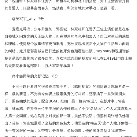
说：说谢谢！林家栋和任贤齐，出租车司机和社工的搭配，为了生活苦苦打拼
的普通人，想要暴富而卷入一场劫案，和郭富城的对手戏，值得一看。
@吴宏宇_why 7分
麦启光导演、尔冬升监制，郭富城、林家栋和任贤齐三位主演们都是在各
自领域闪闪发光的天王级人物，但在塑造的角色中都加入了自己对生活的感悟
和理解，使得整个故事情节更加丰满，充分展现出底层小人物在生活压力面前
的纠结，尤其是郭富城自己打造的龅牙角色颠覆性出演，say sorry和说谢谢的
梗更是给电影带来了很多欢笑。喜欢港式喜剧的朋友们可以在1月19日电影上映
后去影院看看这部影片，祝大家新年暴富！
@小鑫同学的光影记忆 8分
不同于以往看过的很多香港警匪片，《临时劫案》的剧情设计就像片名一
样，极具新意，不光有令你肾上腺素飙升的打斗戏，还穿插了一系列脑洞大
开、黑色幽默的元素，配合BGM，细细一品，挺有“味道”。在影片中，郭富
城、林家栋、任贤齐三位男主演的合作碰撞出了不少“名场面”，个人尤其喜欢三
人第一次同框，站在马路上对视的那一幕，虽然不说话，但那种紧张感仿佛溢
出了荧幕！郭富城展现了全新的角色魅力，他塑造的“梅蓝天”这个人物形象很丰
满—有凶狠的一面，又带有几分喜感。必须强调，他的龅牙造型让我眼前一