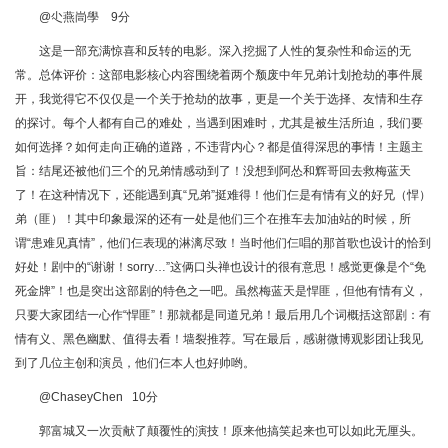
@尐燕峝學 9分
这是一部充满惊喜和反转的电影。深入挖掘了人性的复杂性和命运的无
常。总体评价：这部电影核心内容围绕着两个颓废中年兄弟计划抢劫的事件展
开，我觉得它不仅仅是一个关于抢劫的故事，更是一个关于选择、友情和生存
的探讨。每个人都有自己的难处，当遇到困难时，尤其是被生活所迫，我们要
如何选择？如何走向正确的道路，不违背内心？都是值得深思的事情！主题主
旨：结尾还被他们三个的兄弟情感动到了！没想到阿怂和辉哥回去救梅蓝天
了！在这种情况下，还能遇到真“兄弟”挺难得！他们仨是有情有义的好兄（悍）
弟（匪）！其中印象最深的还有一处是他们三个在推车去加油站的时候，所
谓“患难见真情”，他们仨表现的淋漓尽致！当时他们仨唱的那首歌也设计的恰到
好处！剧中的“谢谢！sorry…”这俩口头禅也设计的很有意思！感觉更像是个“免
死金牌”！也是突出这部剧的特色之一吧。虽然梅蓝天是悍匪，但他有情有义，
只要大家团结一心作“悍匪”！那就都是同道兄弟！最后用几个词概括这部剧：有
情有义、黑色幽默、值得去看！墙裂推荐。写在最后，感谢微博观影团让我见
到了几位主创和演员，他们仨本人也好帅哟。
@ChaseyChen 10分
郭富城又一次贡献了颠覆性的演技！原来他搞笑起来也可以如此无厘头。