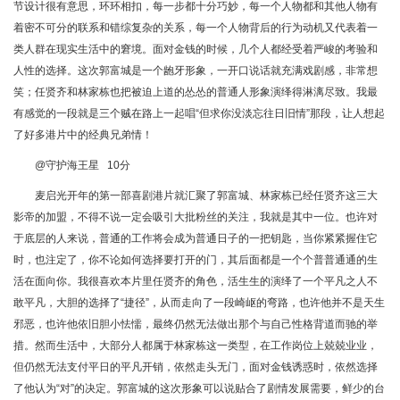
节设计很有意思，环环相扣，每一步都十分巧妙，每一个人物都和其他人物有
着密不可分的联系和错综复杂的关系，每一个人物背后的行为动机又代表着一
类人群在现实生活中的窘境。面对金钱的时候，几个人都经受着严峻的考验和
人性的选择。这次郭富城是一个龅牙形象，一开口说话就充满戏剧感，非常想
笑；任贤齐和林家栋也把被迫上道的怂怂的普通人形象演绎得淋漓尽致。我最
有感觉的一段就是三个贼在路上一起唱“但求你没淡忘往日旧情”那段，让人想起
了好多港片中的经典兄弟情！
@守护海王星 10分
麦启光开年的第一部喜剧港片就汇聚了郭富城、林家栋已经任贤齐这三大
影帝的加盟，不得不说一定会吸引大批粉丝的关注，我就是其中一位。也许对
于底层的人来说，普通的工作将会成为普通日子的一把钥匙，当你紧紧握住它
时，也注定了，你不论如何选择要打开的门，其后面都是一个个普普通通的生
活在面向你。我很喜欢本片里任贤齐的角色，活生生的演绎了一个平凡之人不
敢平凡，大胆的选择了“捷径”，从而走向了一段崎岖的弯路，也许他并不是天生
邪恶，也许他依旧胆小怯懦，最终仍然无法做出那个与自己性格背道而驰的举
措。然而生活中，大部分人都属于林家栋这一类型，在工作岗位上兢兢业业，
但仍然无法支付平日的平凡开销，依然走头无门，面对金钱诱惑时，依然选择
了他认为“对”的决定。郭富城的这次形象可以说贴合了剧情发展需要，鲜少的台