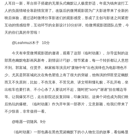
人耳目一新，草台班子搭建的无厘头式幽默让人极度舒适，年底为钱奔波打工
人的负面情绪全靠剧情宣泄了。改版后的微博观影团为广大影迷带来了全新的
映后体验，通过适时微博分享影迷们的观影感受，形成了主创与影迷之间紧密
互动的情感纽带，互动环节的全新设计10分好评。给微博观影团团队点赞，今
天的你们真的辛苦啦！
@Leahmuzi木子 10分
今天有幸受微博观影团的邀请，观看了这部《临时劫案》。尔导监制的这
部黑色幽默电影画风新奇，剧情设计巧妙，情节紧凑，每一个转折都让人意想
不到。郭富城、任贤齐、林家栋等演员对“废物中年”出色演绎也为电影增色不
少。尤其是郭富城此次在角色塑造上有了很大的突破，他饰演的悍匪坚定幽默
而又不失原则，比如，不伤无辜、不苦兄弟、讲文明和懂礼貌，不乱开枪，坐
出租车也要打表、不小心杀了人要说对不起，随时把“sorry”“谢谢”挂在嘴边等
等。让我爆笑不已，走出影院还反复回味，印象深刻。这俩个词也成为我们映
后热玩的爆梗。《临时劫案》作为开年第一部莽片，立意新颖，给我们带来了
不少惊喜，非常值得一看。
@唯愿一切随风 9分
《临时劫案》一部包裹在黑色荒诞幽默下的小人物生活的故事，看似略显