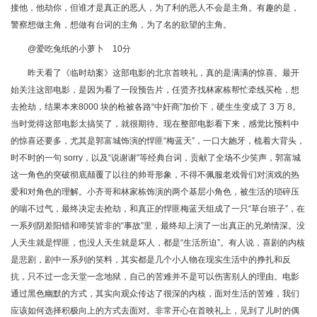
接他，他劫你，但谁才是真正的恶人，为了利的恶人不会是主角。有趣的是，
警察想做主角，想做有台词的主角，为了名的欲望的主角。
@爱吃兔纸的小萝卜 10分
昨天看了《临时劫案》这部电影的北京首映礼，真的是满满的惊喜。最开
始关注这部电影，是因为看了一段预告片，任贤齐找林家栋帮忙牵线买枪，想
去抢劫，结果本来8000 块的枪被各路“中奸商”加价下，硬生生变成了 3 万 8。
当时觉得这部电影太搞笑了，就很期待。现在整部电影看下来，感觉比预料中
的惊喜还要多，尤其是郭富城饰演的悍匪“梅蓝天”，一口大龅牙，梳着大背头，
时不时的一句 sorry，以及“说谢谢”等经典台词，贡献了全场不少笑声，郭富城
这一角色的突破彻底颠覆了以往的帅哥形象，不得不佩服老戏骨们对演戏的热
爱和对角色的理解。小齐哥和林家栋饰演的两个基层小角色，被生活的琐碎压
的喘不过气，最终决定去抢劫，和真正的悍匪梅蓝天组成了一只“草台班子”，在
一系列阴差阳错和啼笑皆非的“事故”里，最终却上演了一出真正的兄弟情深。没
人天生就是悍匪，也没人天生就是坏人，都是“生活所迫”。有人说，喜剧的内核
是悲剧，剧中一系列的笑料，其实都是几个小人物在现实生活中的挣扎和反
抗，只不过一念天堂一念地狱，自己的苦难并不是可以伤害别人的理由。电影
通过黑色幽默的方式，其实向观众传达了很深的内核，面对生活的苦难，我们
应该如何选择积极向上的方式去面对。非常开心在首映礼上，见到了儿时的偶