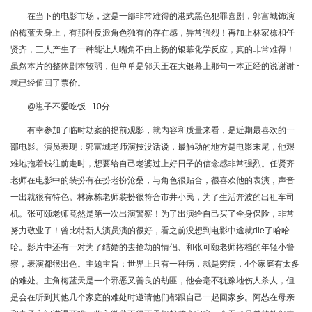
在当下的电影市场，这是一部非常难得的港式黑色犯罪喜剧，郭富城饰演
的梅蓝天身上，有那种反派角色独有的存在感，异常强烈！再加上林家栋和任
贤齐，三人产生了一种能让人嘴角不由上扬的银幕化学反应，真的非常难得！
虽然本片的整体剧本较弱，但单单是郭天王在大银幕上那句一本正经的说谢谢~
就已经值回了票价。
@崽子不爱吃饭 10分
有幸参加了临时劫案的提前观影，就内容和质量来看，是近期最喜欢的一
部电影。演员表现：郭富城老师演技没话说，最触动的地方是电影末尾，他艰
难地拖着钱往前走时，想要给自己老婆过上好日子的信念感非常强烈。任贤齐
老师在电影中的装扮有在扮老扮沧桑，与角色很贴合，很喜欢他的表演，声音
一出就很有特色。林家栋老师装扮很符合市井小民，为了生活奔波的出租车司
机。张可颐老师竟然是第一次出演警察！为了出演给自己买了全身保险，非常
努力敬业了！曾比特新人演员演的很好，看之前没想到电影中途就die了哈哈
哈。影片中还有一对为了结婚的去抢劫的情侣、和张可颐老师搭档的年轻小警
察，表演都很出色。主题主旨：世界上只有一种病，就是穷病，4个家庭有太多
的难处。主角梅蓝天是一个邪恶又善良的劫匪，他会毫不犹豫地伤人杀人，但
是会在听到其他几个家庭的难处时邀请他们都跟自己一起回家乡。阿怂在母亲