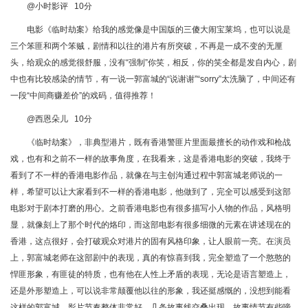
@小时影评 10分
电影《临时劫案》给我的感觉像是中国版的三傻大闹宝莱坞，也可以说是
三个笨匪和两个笨贼，剧情和以往的港片有所突破，不再是一成不变的无厘
头，给观众的感觉很舒服，没有“强制”你笑，相反，你的笑全都是发自内心，剧
中也有比较感染的情节，有一说一郭富城的“说谢谢”“sorry”太洗脑了，中间还有
一段“中间商赚差价”的戏码，值得推荐！
@西恩朵儿 10分
《临时劫案》，非典型港片，既有香港警匪片里面最擅长的动作戏和枪战
戏，也有和之前不一样的故事角度，在我看来，这是香港电影的突破，我终于
看到了不一样的香港电影作品，就像在与主创沟通过程中郭富城老师说的一
样，希望可以让大家看到不一样的香港电影，他做到了，完全可以感受到这部
电影对于剧本打磨的用心。之前香港电影也有很多描写小人物的作品，风格明
显，就像刻上了那个时代的烙印，而这部电影有很多细微的元素在讲述现在的
香港，这点很好，会打破观众对港片的固有风格印象，让人眼前一亮。在演员
上，郭富城老师在这部剧中的表现，真的有惊喜到我，完全塑造了一个憨憨的
悍匪形象，有匪徒的特质，也有他在人性上矛盾的表现，无论是语言塑造上，
还是外形塑造上，可以说非常颠覆他以往的形象，我还挺感慨的，没想到能看
这样的郭富城。影片节奏整体非常好，几条故事线交叠出现，故事情节有些啼