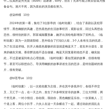
中二位真的是穷光蛋（bushi）说谢谢，sorry，别苦了兄弟可能上映后会成为预
备金句。港片不死，因为喜欢的演员都在努力。
@柒梓槿 10分
2024年的第一看，集结了3位影帝的《临时劫案》，结合了喜剧以及犯罪
情节，黑色幽默的风趣，悲伤底色的生活故事经历，观影会笑，回过头再想会
悲伤，很特别的影片。郭富城颠覆形象，龅牙出演给电影增加了笑料点。《临
时劫案》因为一次阴差阳错，意外组合了打劫3人组，3个人各有生活的忧虑，
为了生活追求钱。扒开人物底色最惨的应该就是梅蓝天了，老实本分谋生，迎
来的确实灾难。慕容辉说他不适合做贼，梅蓝天回复最初他也不是，确实如
此，不过是被逼到有点心理扭曲。《临时劫案》看似荒诞的故事，但很有细
节，甚至可以联想自己。导演用幽默的故事讲述生活的悲凉，是特别题材的港
片，很有突破。
@bl苍穹ue 10分
《临时劫案》，以一次抢劫案为主线，并在其中多线并行，各线不停交
叉，又汇于一点，在一天之内，发生了许多啼笑皆非的故事。三位大悍匪，两
个穷兄弟，一对小情侣，你劫我，我劫你，黑色幽默逗乐你。一伙算账人，三
个道上客，两位小扒手，六伙人在这一天杂糅在了一起。通过劫款的混乱去