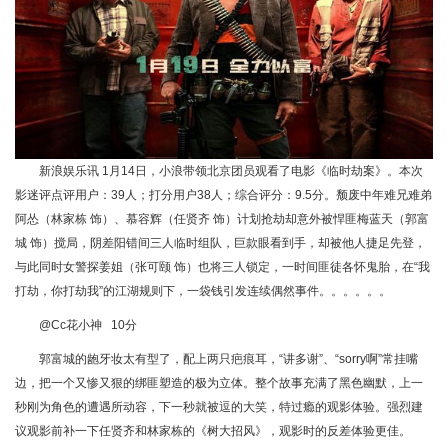
新浪娱乐讯 1月14日，小浪带领北京团员观看了电影《临时劫案》。本次
影迷评点评用户：39人；打分用户38人；综合评分：9.5分。颓废中年难兄难弟
阿怂（林家栋 饰）、慕容辉（任贤齐 饰）计划抢劫却意外被悍匪梅蓝天（郭富
城 饰）搅局，阴差阳错间三人临时组队，巨款眼看到手，却被他人捷足先登，
与此同时女警探姜姐（张可颐 饰）也将三人锁定，一时间匪徒各怀鬼胎，在“我
打劫，你打劫我”的江湖规则下，一袋钱引发连续偶然事件。。。。。。
@Cc花小神 10分
郭富城的龅牙妆太有型了，配上两只疤痕耳，“讲多谢”、“sorry啊”常挂嘴
边，把一个又惨又狠的绑匪塑造的极为立体。整个故事充满了黑色幽默，上一
秒刚为角色的遭遇所动容，下一秒就被逗的大笑，特过瘾的观影体验。强烈建
议观影前补一下任贤齐和林家栋的《树大招风》，观影时的反差体验更佳。