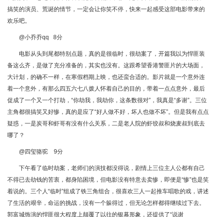
搞笑的演员、荒诞的情节，一定会让你笑不停，快来一起感受这部电影带来的
欢乐吧。
@小乔乔qq 8分
电影从头到尾都特别点题，真的是很临时，很劫案了，开篇我以为悍匪装
备这么齐，是做了充分准备的，其实也没有。这跟希望香港警匪片的大场面，
大计划，的确不一样，在寒假档期上映，也还蛮合适的。影片就是一个意外连
着一个意外，有那么四五六七八拨人怀着自己的目的，带着一点点意外，最后
促成了一个又一个打劫，“你劫我，我劫你，这条数很对”，我真是“多谢”。三位
主角都很搞笑又好惨，真的是应了“好人做不好，坏人也做不坏”。但是我有点点
疑惑，一是炭哥和虾哥有没有什么关系，二是老人院的虾饺叔和烧麦叔到底去
哪了？
@四玺骆驼 9分
下午看了临时劫案，老师们的演技都没得说，剧情上三位主人公都有自己
不得已去劫钱的苦衷，都身陷困境，但电影没有特意去卖惨，即便是“惨”也是笑
着说的。三个人“临时”组成了铁三角组合，很喜欢三人一起推车唱歌的戏，讲述
了生活的艰辛，命运的挑战，没有一个躲得过，但无论怎样都得继续过下去。
郭富城饰演的悍匪很大程度上颠覆了以往的银幕形象，还提供了“说谢