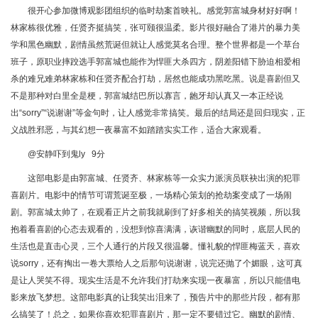
很开心参加微博观影团组织的临时劫案首映礼。感觉郭富城身材好好啊！
林家栋很优雅，任贤齐挺搞笑，张可颐很温柔。影片很好融合了港片的暴力美
学和黑色幽默，剧情虽然荒诞但就让人感觉莫名合理。整个世界都是一个草台
班子，原职业摔跤选手郭富城也能作为悍匪大杀四方，阴差阳错下胁迫相爱相
杀的难兄难弟林家栋和任贤齐配合打劫，居然也能成功黑吃黑。说是喜剧但又
不是那种对白里全是梗，郭富城结巴所以寡言，龅牙却认真又一本正经说
出“sorry”“说谢谢”等金句时，让人感觉非常搞笑。最后的结局还是回归现实，正
义战胜邪恶，与其幻想一夜暴富不如踏踏实实工作，适合大家观看。
@安静吓到鬼ly 9分
这部电影是由郭富城、任贤齐、林家栋等一众实力派演员联袂出演的犯罪
喜剧片。电影中的情节可谓荒诞至极，一场精心策划的抢劫案变成了一场闹
剧。郭富城太帅了，在观看正片之前我就刷到了好多相关的搞笑视频，所以我
抱着看喜剧的心态去观看的，没想到惊喜满满，诙谐幽默的同时，底层人民的
生活也是直击心灵，三个人通行的片段又很温馨。懂礼貌的悍匪梅蓝天，喜欢
说sorry，还有掏出一卷大票给人之后那句说谢谢，说完还抛了个媚眼，这可真
是让人哭笑不得。现实生活是不允许我们打劫来实现一夜暴富，所以只能借电
影来放飞梦想。这部电影真的让我笑出泪来了，预告片中的那些片段，都有那
么搞笑了！总之，如果你喜欢犯罪喜剧片，那一定不要错过它。幽默的剧情、