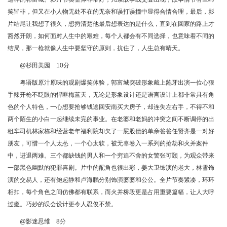
笑皆非，但又在小人物无处不在的无奈和误打误撞中显得合情合理，最后，影
片结尾让我想了很久，想捋清楚他最后想表达的是什么，直到在回家的路上才
豁然开朗，如何面对人生中的艰难，每个人都会有不同选择，也意味着不同的
结局，那一枪就像人生中要坚守的原则，抗住了，人生总有晴天。
@杉田美园 10分
粤语版原汁原味的观剧爆笑体验，郭富城突破形象戴上龅牙出演一位心狠
手辣开枪不眨眼的悍匪梅蓝天，无论是形象设计还是语言设计上都非常具有角
色的个人特色，一心想要抢够钱逃回安南买大房子，却连失左右手，不得不和
两个陌生的小白一起继续未完的事业。在老婆和老妈的冲突之间不断调停的出
租车司机林家栋和经营老年福利院却欠了一屁股债的单亲爸爸任贤齐是一对好
朋友，可惜一个人太怂，一个心太软，被无辜卷入一系列的抢劫和火并案件
中，进退两难。三个都缺钱的男人和一个穷追不舍的女警张可颐，为观众带来
一部黑色幽默的犯罪喜剧。片中的配角也很出彩，姜大卫饰演的老大，林雪饰
演的交易人，还有鲍起静和卢海鹏分别饰演婆婆和公公。全片节奏紧凑，环环
相扣，每个角色之间仿佛都有联系，而火并桥段更是占用重要篇幅，让人大呼
过瘾。巧妙的误会设计更令人忍俊不禁。
@影迷思维 8分