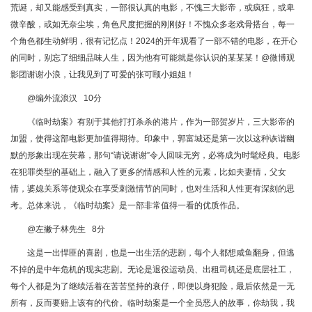
荒诞，却又能感受到真实，一部很认真的电影，不愧三大影帝，或疯狂，或卑
微辛酸，或如无奈尘埃，角色尺度把握的刚刚好！不愧众多老戏骨搭台，每一
个角色都生动鲜明，很有记忆点！2024的开年观看了一部不错的电影，在开心
的同时，别忘了细细品味人生，因为他有可能就是你认识的某某某！@微博观
影团谢谢小浪，让我见到了可爱的张可颐小姐姐！
@编外流浪汉 10分
《临时劫案》有别于其他打打杀杀的港片，作为一部贺岁片，三大影帝的
加盟，使得这部电影更加值得期待。印象中，郭富城还是第一次以这种诙谐幽
默的形象出现在荧幕，那句“请说谢谢”令人回味无穷，必将成为时髦经典。电影
在犯罪类型的基础上，融入了更多的情感和人性的元素，比如夫妻情，父女
情，婆媳关系等使观众在享受刺激情节的同时，也对生活和人性更有深刻的思
考。总体来说，《临时劫案》是一部非常值得一看的优质作品。
@左撇子林先生 8分
这是一出悍匪的喜剧，也是一出生活的悲剧，每个人都想咸鱼翻身，但逃
不掉的是中年危机的现实悲剧。无论是退役运动员、出租司机还是底层社工，
每个人都是为了继续活着在苦苦坚持的衰仔，即便以身犯险，最后依然是一无
所有，反而要赔上该有的代价。临时劫案是一个全员恶人的故事，你劫我，我