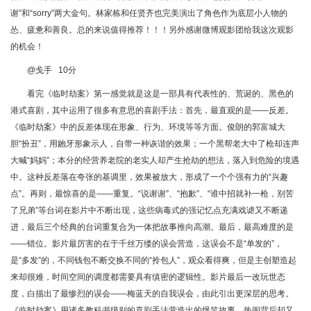
谢”和“sorry”两大金句。林家栋和任贤齐也完美演出了角色作为底层小人物的
怂、疲惫和善良。总的来说值得推荐！！！另外感谢微博观影团给我这次观影
的机会！
@戋手 10分
看完《临时劫案》第一感觉就是这是一部具有代表性的、荒诞的、黑色的
港式喜剧，其中运用了很多有意思的喜剧手法：首先，最直观的是——反差。
《临时劫案》中的反差体现在形象、行为、环境等等方面。俊朗的郭富城大
胆“扮丑”，用龅牙形象示人，自带一种诙谐的效果；一个黑帮老大中了枪却连声
大喊“妈妈”；本分的经营养老院的老实人却产生抢劫的想法，落入到危险的境遇
中。这种反差落在夸张的基调里，效果被放大，形成了一个个强有力的“兴趣
点”。再则，最惊喜的是——重复。“说谢谢”、“抱歉”、“谁中招就补一枪，别苦
了兄弟”等台词在影片中不断出现，这些病毒式的强记忆点充满戏谑又不断递
进，最后三个经典的台词重复合为一体把故事推向高潮。最后，最高难度的是
——错位。影片最厉害的在于千丝万缕的误会营造，这误会不是“单发的”，
是“多发”的，不同钱包不断交换不同的“拎包人”，观众看得爽，但是主创塑造起
来却很难，时间空间的调度都需要具有缜密的逻辑性。影片最后一改玩世态
度，白描出了最惨烈的误会——梅蓝天的自我误会，由此引出更深层的思考。
《临时劫案》用诸多教科书级别的喜剧手法营造出的爆笑故事，热闹背后却又