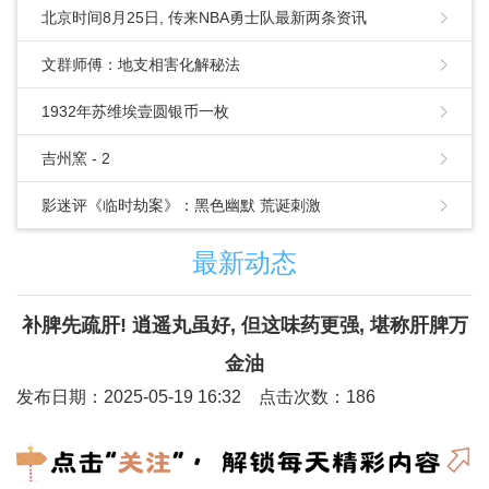
北京时间8月25日, 传来NBA勇士队最新两条资讯
文群师傅：地支相害化解秘法
1932年苏维埃壹圆银币一枚
吉州窯 - 2
影迷评《临时劫案》：黑色幽默 荒诞刺激
最新动态
补脾先疏肝! 逍遥丸虽好, 但这味药更强, 堪称肝脾万
金油
发布日期：2025-05-19 16:32 点击次数：186