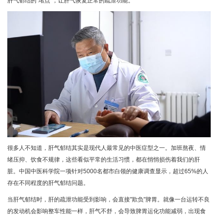
肝气郁结的"堵点"，让肝气恢复正常的疏泄功能。
很多人不知道，肝气郁结其实是现代人最常见的中医症型之一。加班熬夜、情
绪压抑、饮食不规律，这些看似平常的生活习惯，都在悄悄损伤着我们的肝
脏。中国中医科学院一项针对5000名都市白领的健康调查显示，超过65%的人
存在不同程度的肝气郁结问题。
当肝气郁结时，肝的疏泄功能受到影响，会直接"欺负"脾胃。就像一台运转不良
的发动机会影响整车性能一样，肝气不舒，会导致脾胃运化功能减弱，出现食