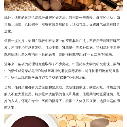
此外，适度的运动也是疏肝健脾的好方法。特别是一些缓慢、舒展的运动，如
太极、瑜伽、八段锦等，能够有效舒展筋骨，活动气血，促进肝气疏泄和脾胃
运化。
值得一提的是，柴胡在现代中医临床中的应用非常广泛，不仅用于调理肝脾不
和，还用于治疗感冒发热、月经不调、乳腺增生等多种疾病。特别是对于那些
既有情绪问题又有消化不良的患者，柴胡往往能够起到"一石二鸟"的效果。
近年来，柴胡的药理研究也取得了不少突破。中国药科大学的研究发现，柴胡
中的活性成分柴胡皂苷D能够显著抑制肝炎病毒复制，对保护肝细胞有明显作
用。这也从现代医学角度证实了柴胡"保肝"的传统认知。
当然，任何药物都有其适应症和禁忌症。柴胡性偏寒凉，阴虚火旺、体质虚弱
的人不宜大量使用。特别是体质偏弱的老人和儿童，使用柴胡时更需谨慎。最
好的方式，还是在专业中医师的指导下，根据个人体质和症状，选择合适的用
药方案。