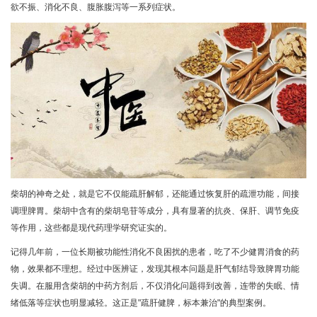
欲不振、消化不良、腹胀腹泻等一系列症状。
柴胡的神奇之处，就是它不仅能疏肝解郁，还能通过恢复肝的疏泄功能，间接
调理脾胃。柴胡中含有的柴胡皂苷等成分，具有显著的抗炎、保肝、调节免疫
等作用，这些都是现代药理学研究证实的。
记得几年前，一位长期被功能性消化不良困扰的患者，吃了不少健胃消食的药
物，效果都不理想。经过中医辨证，发现其根本问题是肝气郁结导致脾胃功能
失调。在服用含柴胡的中药方剂后，不仅消化问题得到改善，连带的失眠、情
绪低落等症状也明显减轻。这正是"疏肝健脾，标本兼治"的典型案例。