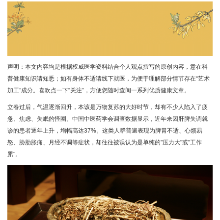
声明：本文内容均是根据权威医学资料结合个人观点撰写的原创内容，意在科
普健康知识请知悉；如有身体不适请线下就医，为便于理解部分情节存在“艺术
加工”成分。喜欢点一下“关注”，方便您随时查阅一系列优质健康文章。
立春过后，气温逐渐回升，本该是万物复苏的大好时节，却有不少人陷入了疲
惫、焦虑、失眠的怪圈。中国中医药学会调查数据显示，近年来因肝脾失调就
诊的患者逐年上升，增幅高达37%。这类人群普遍表现为脾胃不适、心烦易
怒、胁肋胀痛、月经不调等症状，却往往被误认为是单纯的"压力大"或"工作
累"。