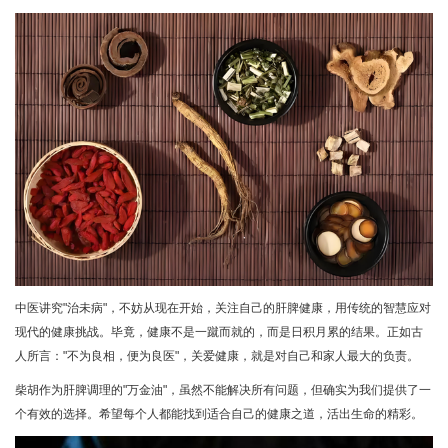
中医讲究"治未病"，不妨从现在开始，关注自己的肝脾健康，用传统的智慧应对
现代的健康挑战。毕竟，健康不是一蹴而就的，而是日积月累的结果。正如古
人所言："不为良相，便为良医"，关爱健康，就是对自己和家人最大的负责。
柴胡作为肝脾调理的"万金油"，虽然不能解决所有问题，但确实为我们提供了一
个有效的选择。希望每个人都能找到适合自己的健康之道，活出生命的精彩。