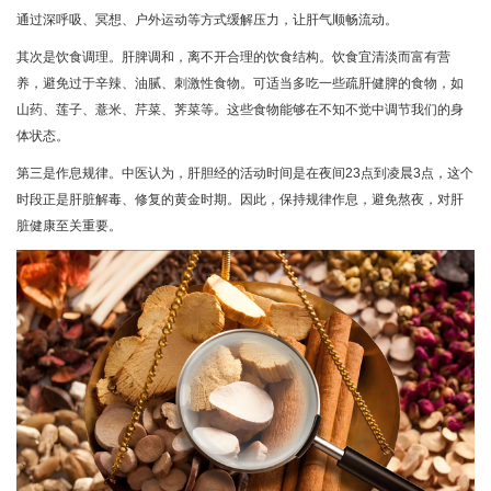
通过深呼吸、冥想、户外运动等方式缓解压力，让肝气顺畅流动。
其次是饮食调理。肝脾调和，离不开合理的饮食结构。饮食宜清淡而富有营
养，避免过于辛辣、油腻、刺激性食物。可适当多吃一些疏肝健脾的食物，如
山药、莲子、薏米、芹菜、荠菜等。这些食物能够在不知不觉中调节我们的身
体状态。
第三是作息规律。中医认为，肝胆经的活动时间是在夜间23点到凌晨3点，这个
时段正是肝脏解毒、修复的黄金时期。因此，保持规律作息，避免熬夜，对肝
脏健康至关重要。