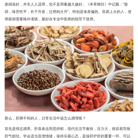
柴胡虽好，并非人人适用，也不是用量越大越好。《本草纲目》中记载："柴
胡，味苦性平，长于升发，过用则火升"。特别是体质偏热、容易上火的人，使
用柴胡需要格外谨慎，最好在专业中医师的指导下使用。
那么，肝脾不和的人，日常生活中该怎么调理呢？
首先是情志调养。肝喜条达而恶抑郁，现代生活节奏快，压力大，很容易导致
肝气郁结。学会适当宣泄情绪，保持乐观心态，是保肝护肝的重要一环。可以