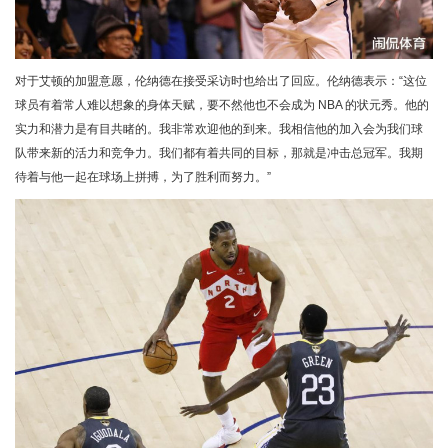
对于艾顿的加盟意愿，伦纳德在接受采访时也给出了回应。伦纳德表示：“这位
球员有着常人难以想象的身体天赋，要不然他也不会成为 NBA 的状元秀。他的
实力和潜力是有目共睹的。我非常欢迎他的到来。我相信他的加入会为我们球
队带来新的活力和竞争力。我们都有着共同的目标，那就是冲击总冠军。我期
待着与他一起在球场上拼搏，为了胜利而努力。”