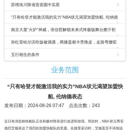
苏维埃川陕省造壹圆中实星
“只有哈登才能激活我的实力”NBA状元渴望加盟快船, 伦纳德
表态
南京大显“火炉”神威，张信哲解锁未来式终极版舞台擦汗初
体验
孙红雷哈尔滨吃饭被偶遇，两膝盖都卡秃噜皮，走路弯腰驼
背没精神
五行相生的条件
业务范围
“只有哈登才能激活我的实力”NBA状元渴望加盟快
船, 伦纳德表态
发布日期：2024-08-26 07:47 点击次数：243
近日有消息称快船队正在积极对阵容进行改进和加强。而此时，NBA 状元秀安
德烈艾顿表达了强烈的加盟快船队的意愿。在接受采访时，艾顿直言不讳地说