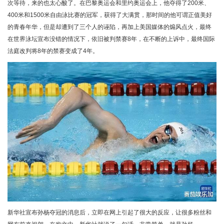
次等待，来的也太心酸了。在巴黎奥运会和里约奥运会上，他夺得了200米、
400米和1500米自由泳比赛的冠军，获得了大满贯，那时间的他可谓正值美好
的青春年华，但是却遭到了三个人的诬陷，再加上美国媒体的煽风点火，最终
在世界泳坛宣布没错的情况下，依旧被判禁赛8年，在不断的上诉中，最终国际
法庭改判将8年的禁赛变成了4年。
新华社宣布孙杨夺冠的消息后，立即在网上引起了很大的反应，让很多粉丝和